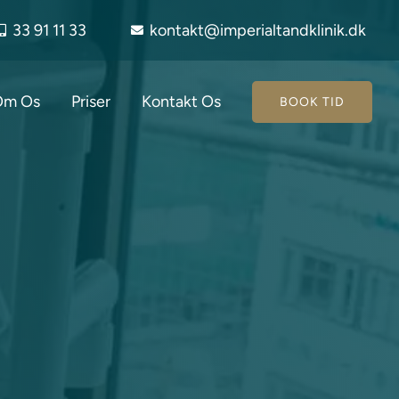
33 91 11 33
kontakt@imperialtandklinik.dk
Om Os
Priser
Kontakt Os
BOOK TID